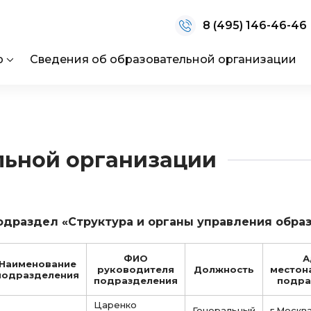
8 (495) 146-46-46
р
Сведения об образовательной организации
льной организации
одраздел «Структура и органы управления обра
ФИО
А
Наименование
руководителя
Должность
местон
подразделения
подразделения
подра
Царенко
Генеральный
г.Москва