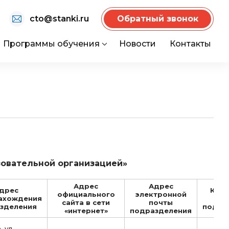
cto@stanki.ru
Обратный звонок
Программы обучения
Новости
Контакты
зовательной организацией»
Адрес
Адрес
дрес
Конт
официального
электронной
ахождения
н
сайта в сети
почты
зделения
подра
«интернет»
подразделения
, ул.