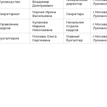
Руководство
Владимир
директор
Лухманов
Дмитриевич
Чорная Ирина
г.Москва
Секретариат
Секретарь
Васильевна
Лухманов
Кулакова
Начальник
Управление
г.Москва
Марина
отдела
кадров
Лухманов
Николаевна
кадров
Голоева Ольга
Главный
г.Москва
Бухгалтерия
Сергеевна
бухгалтер
Лухманов